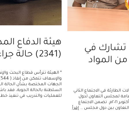
هيئة الدفاع ال
 تشارك في
(2341) حالة جراء الحالة المدارية (شاهين)
من المواد
* الهيئة تترأس قطاع البحث والإنقا
و
الجهات المختصة بشأن الحالة الم
السلطنة بالحالة الجوية، فقد باش
ت الطارئة في الاجتماع الثاني
للعمليات والتدريب في تنفيذ خطط
لعامة لمجلس التعاون لدول
الخليج العربية عبر تقنية الاتصال المرئي خلال الفترة من 13 – 14 أكتوبر ٢٠٢١م. تضمن الاجتماع
 التعاون بين دول مجلس …
إقرأ