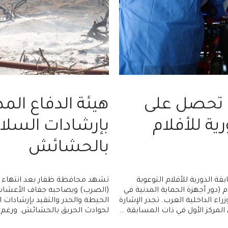
ف تحصل على
هيئة الدفاع الم
ية للأفلام
بإرشادات السلام
بالحشائش
ة الدورية للأفلام التوعوية
تشهد محافظة ظفار بعد انتهاء مو
والتثقيفية المتعلقة بالحماية المدنية (الدفاع المدني) لعام 2021م (دور أجهزة الحماية المدنية في
(الصرب) ويصاحبه جفاف الأعشاب و
 لمجلس وزراء الداخلية العرب. تجدر الإشارة
الحيطة والحذر والتقيد بإرشادات ا
لمركز الأول في ذات المسابقة …
لحوادث الحريق بالحشائش. ورغم ندر