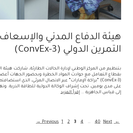
هيئة الدفاع المدني والإسعاف
التمرين الدولي (ConvEx-3)
بتنظيم من المركز الوطني لإدارة الحالات الطارئة، شاركت هيئة 
بقطاع التعامل مع حوادث المواد الخطرة وبحضور الجهات أعضاء 
(ConvEx-3) “براكة الإمارات” عبر الاتصال المرئي، الذي استضا
على مدى يومين، تحت إشراف الوكالة الدولية للطاقة الذرية. وت
إلى قياس الجاهزية …
إقرأ المزيد
Page
Page
Page
Page
Page
→
1
2
3
4
…
40
Next
Previous
←