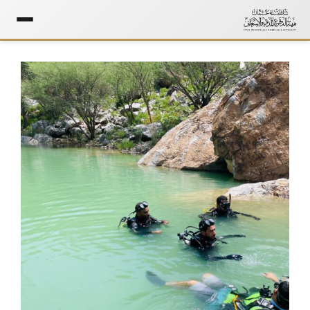
Ski
t
conten