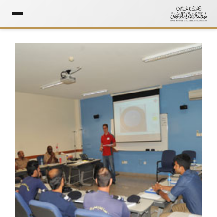
Ski
t
conten